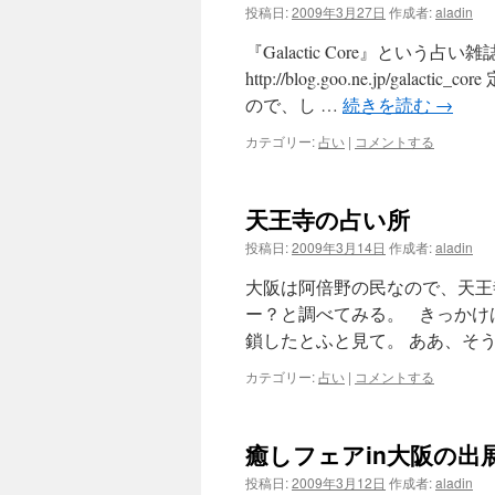
投稿日:
2009年3月27日
作成者:
aladin
『Galactic Core』という
http://blog.goo.ne.jp/
ので、し …
続きを読む
→
カテゴリー:
占い
|
コメントする
天王寺の占い所
投稿日:
2009年3月14日
作成者:
aladin
大阪は阿倍野の民なので、天王
ー？と調べてみる。 きっかけ
鎖したとふと見て。 ああ、そう
カテゴリー:
占い
|
コメントする
癒しフェアin大阪の出
投稿日:
2009年3月12日
作成者:
aladin