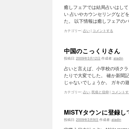
癒しフェアでは結局占いはして
い 占いやカウンセリングなど
た。 以下情報は癒しフェアの
カテゴリー:
占い
|
コメントする
中国のこっくりさん
投稿日:
2009年3月12日
作成者:
aladin
占いと言えば、小学校の頃クラ
たりで大変でした。 確か新聞
じゃないでしょうか。 ガキの
カテゴリー:
占い
,
民俗と信仰
|
コメントす
MISTYタウンに登録
投稿日:
2009年3月9日
作成者:
aladin