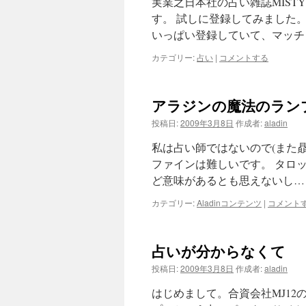
実業之日本社の占い雑誌MISTY
す。 試しに登録してみました。
いっぱい登録していて、マッチ
カテゴリー:
占い
|
コメントする
アラジンの魔法のラン
投稿日:
2009年3月8日
作成者:
aladin
私は占い師ではないので(また
ファインは難しいです。 タロ
ど意味があるとも思えないし…
カテゴリー:
Aladinコンテンツ
|
コメント
占いが分からなくて
投稿日:
2009年3月8日
作成者:
aladin
はじめまして。合資会社MJ12