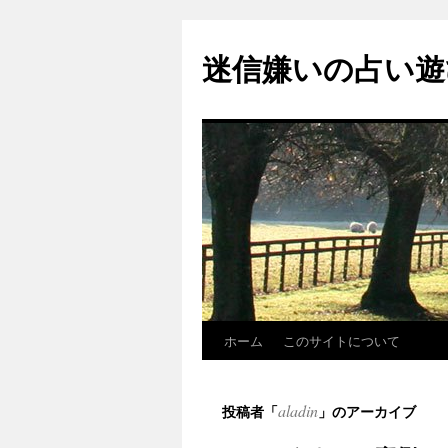
コ
ン
迷信嫌いの占い遊
テ
ン
ツ
へ
ス
キ
ッ
プ
ホーム
このサイトについて
aladin
投稿者「
」のアーカイブ