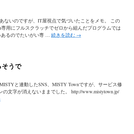
あないのですが、IT屋視点で気づいたことをメモ。 この
Town専用にフルスクラッチでゼロから組んだプログラムでは
いあるのでたいがい専 …
続きを読む
→
するそうで
STYと連動したSNS、MISTY Townですが、サービス修
が消えないままでした。 http://www.mistytown.jp/
→