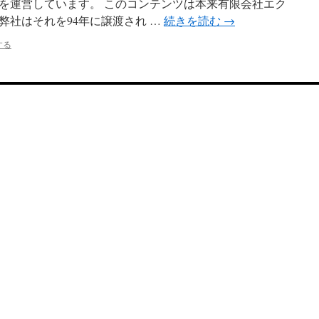
を運営しています。 このコンテンツは本来有限会社エク
弊社はそれを94年に譲渡され …
続きを読む
→
する