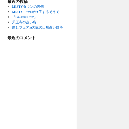
最近の投稿
MISTYタウンの裏側
MISTY Townが終了するそうで
『Galactic Core』
天王寺の占い所
癒しフェアin大阪の出展占い師等
最近のコメント