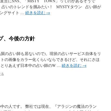
直営にSNS、「MISTY TOWN」ってのがあるそうで
 占いのトレンドを掴みたい！ MYSTYタウン 占い師が
ングサイト …
続きを読む
→
プ、今後の方針
贔屓の占い師も居ないので)、現状の占いサービス自体をリ
ットの画像をカラー化くらいならできるけど、それにさほ
 とりあえず日本中の占い師のW …
続きを読む
→
する
の中の人です。 弊社では現在、『アラジンの魔法のラン