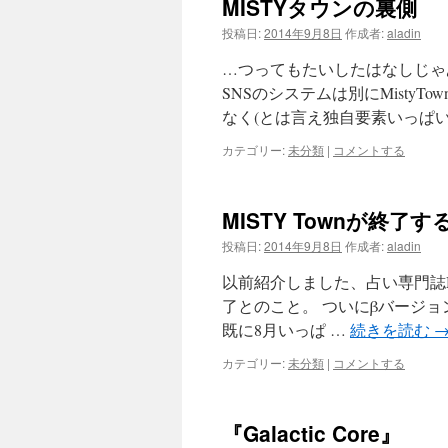
MISTYタウンの裏側
投稿日:
2014年9月8日
作成者:
aladin
…つってもたいしたはなしじゃ
SNSのシステムは別にMisty
なく(とは言え独自要素いっぱ
カテゴリー:
未分類
|
コメントする
MISTY Townが終了
投稿日:
2014年9月8日
作成者:
aladin
以前紹介しました、占い専門誌MI
了とのこと。 ついにβバージョンの文字
既に8月いっぱ …
続きを読む
カテゴリー:
未分類
|
コメントする
『Galactic Core』